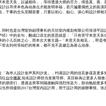
求本意天良，以诚相待」，等待透過大师的尽力，缔造真、善、
設計以寻求本色為动身点才能发明幸福，若只偏重偶然义的装潢
说，干事的念头至關首要，只要以初心、贴心、谈心和設計师相
，同时也是台灣室协副理事长的天坊室内规划有限公司张清平設
严经》中的名句，翻成口语文的意思就是：「只有苦守本意天良
事的小儿百姓之心，而本次大會主题─「本意天良相见」，即是
不管去到何等灿烂的将来，都不克不及健忘為甚么动身。
建立「為华人設計发声系列沙龙」，约请設計周的佳宾参谋及更
四位
台中搬家
,知名設計师担当发展导师。其目标為让更多人领會
辈的朋侪们，透過这类零间隔接触與强烈传染力，鼓动勉励更多
当所得援助2017台灣室内設計周，用于設計周的操辦事情。