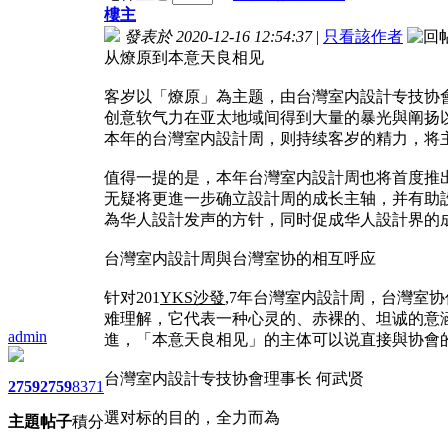
樓主
發表於 2020-12-16 12:54:37
|
只看該作者
从燎原到本意天良相见
客岁以「燎原」為主题，由台灣室内設計专技协
创意软气力在亚太地域间得到大量的暴光與阐扬
本年的台灣室内設計周，则持续客岁的精力，将主
值得一提的是，本年台灣室内設計周也将首度推出专
无疑将更進一步确立設計周的成长主轴，并有助
為华人設計发声的方针，同时促成华人設計界的
台灣室内設計周與台灣室协的相互呼应
针对201
YKS沙發
,7年台灣室内設計周，台灣室
难理解，它代表一种心灵的、赤裸的、坦诚的意
admin
進，「本意天良相见」的主体可以说直接與协會
台灣室内設計专技协會理事长 何武贤
2759
2759
8371
選对标的目的，全力而為
主題
帖子
積分