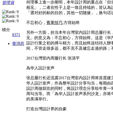
何理事上進一步阐明，本年設計周的重点在「但
管理員
相见」，二者在性子上是一致且持续的，皆认為
「選对好的标的目的，其他一切随缘」，换句话
不忘初心，
賓果技巧
,方得始终
積分
另外一方面，担当本年台灣室内設計周总履行长
8371
见」的意义為：不忘初心，方得始终。这是《华
設計行業之初的搏斗精力，而且始终连结待人辦
發消息
间，不管走很多远，都不克不及健忘走過的路；
2017台灣室内周履行长 张清平
為华人設計发声
张总履行长还流露2017台灣室内設計周将首度
华人設計发声」作為整年設計分享勾当，每期由
設計周做鼓吹的同时，将設計理念分享给年青一
周勾当等。而「為华人設計发声系列沙龙」亦将勾
的美满举行。
打造台灣設計界的自豪