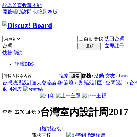
設為首頁
收藏本站
開啟輔助訪問
切換到窄版
找回密碼
自動登錄
密碼
立即註冊
登錄
快捷導航
論壇
BBS
搜索
熱搜:
活動
交友
discuz
搜索
台灣裝潢設計達人交流論壇
»
論壇
›
裝潢設計區
›
空間設計
›
台灣
返回列表
台灣室内設計周2017
查看:
2276
|
回復:
0
[複製鏈接]
電梯直達