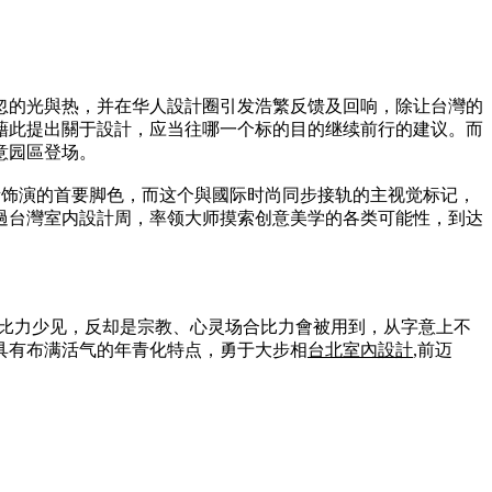
忽的光與热，并在华人設計圈引发浩繁反馈及回响，除让台灣的
藉此提出關于設計，应当往哪一个标的目的继续前行的建议。而
意园區登场。
口中所饰演的首要脚色，而这个與國际时尚同步接轨的主视觉标记，
過台灣室内設計周，率领大师摸索创意美学的各类可能性，到达
直比力少见，反却是宗教、心灵场合比力會被用到，从字意上不
具有布满活气的年青化特点，勇于大步相
台北室內設計
,前迈