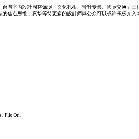
，台灣室内設計周将饰演「文化扎根、晋升专業、國际交换」三
忘的焦点思惟，真挚等待更多的設計师與公众可以或许积极介入
 , File On.