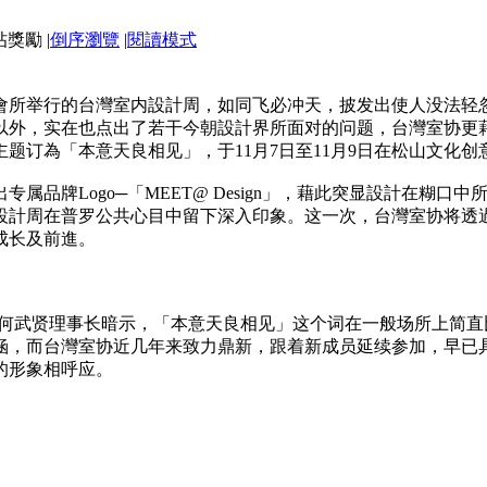
|
倒序瀏覽
|
閱讀模式
會所举行的台灣室内設計周，如同飞必冲天，披发出使人没法轻
以外，实在也点出了若干今朝設計界所面对的问题，台灣室协更
题订為「本意天良相见」，于11月7日至11月9日在松山文化创
属品牌Logo─「MEET@ Design」，藉此突显設計在糊
設計周在普罗公共心目中留下深入印象。这一次，台灣室协将透
成长及前進。
协何武贤理事长暗示，「本意天良相见」这个词在一般场所上简
涵，而台灣室协近几年来致力鼎新，跟着新成员延续参加，早已
的形象相呼应。