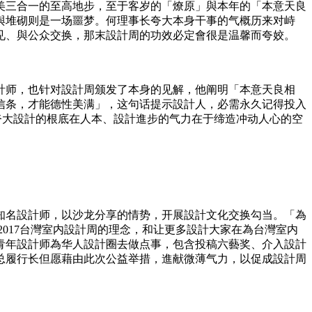
美三合一的至高地步，至于客岁的「燎原」與本年的「本意天良
與堆砌则是一场噩梦。何理事长夸大本身干事的气概历来对峙
见、與公众交换，那末設計周的功效必定會很是温馨而夸姣。
計师，也针对設計周颁发了本身的见解，他阐明「本意天良相
信条，才能德性美满」，这句话提示設計人，必需永久记得投入
夸大設計的根底在人本、設計進步的气力在于缔造冲动人心的空
多知名設計师，以沙龙分享的情势，开展設計文化交换勾当。「為
2017台灣室内設計周的理念，和让更多設計大家在為台灣室内
青年設計师為华人設計圈去做点事，包含投稿六藝奖、介入設計
张总履行长但愿藉由此次公益举措，進献微薄气力，以促成設計周