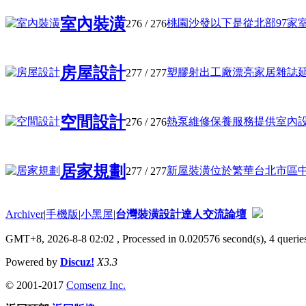
室內裝潢
桃園沙發以下是從北部97家室內
276
/ 276
房屋設計
塑膠射出工廠漂亮家居雜誌延伸之
277
/ 277
空間設計
熱泵維修保養服務提供室內設計靈
276
/ 276
居家規劃
新屋裝潢位於繁華台北市區中的小
277
/ 277
Archiver
|
手機版
|
小黑屋
|
台灣裝潢設計達人交流論壇
GMT+8, 2026-8-8 02:02
, Processed in 0.020576 second(s), 4 queries
Powered by
Discuz!
X3.3
© 2001-2017
Comsenz Inc.