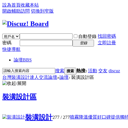
設為首頁
收藏本站
開啟輔助訪問
切換到窄版
找回密碼
自動登錄
密碼
立即註冊
登錄
快捷導航
論壇
BBS
搜索
熱搜:
活動
交友
discuz
搜索
台灣裝潢設計達人交流論壇
»
論壇
›
裝潢設計區
裝潢設計區
裝潢設計
噴霧降溫優質好口碑提供獨特設計
277
/ 277