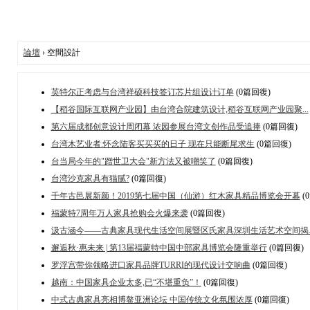
論壇
› 空間設計
英特尔正考虑与台湾祥硕科技签订芯片组设计订单
(0篇回復)
【稻谷国际互联网产业园】由台湾合院建筑设计,稻谷互联网产业园聚...
第六届成都创意设计周闭幕 浓园参展台湾文创作品受追捧
(0篇回復)
台湾木艺业者:怀念陆客买买买的日子 现在只能断尾求生
(0篇回復)
台当局今年的"蹭世卫大会"新方法又被嘲笑了
(0篇回復)
台湾沙克家具有猫腻?
(0篇回復)
千年古邑展新颜！2019第七届中国（仙游）红木家具精品博览会开幕
(
福蒙特7周年万人家具抢购会火爆来袭
(0篇回復)
汲古涵今——古典家具现代生活空间展暨区氏家具深圳生活艺术空间揭..
邂逅秋·惠未来 | 第13届福蒙特中国中部家具博览会隆重举行
(0篇回復)
罗浮宫带你领略进口家具品牌TURRI的现代设计交响曲
(0篇回復)
越南：中国家具企业太多,已“不堪重负”！
(0篇回復)
中式古典家具亮相博鳌亚洲论坛 中国传统文化氛围浓厚
(0篇回復)