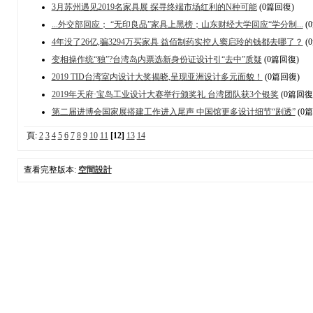
3月苏州遇见2019名家具展 探寻终端市场红利的N种可能
(0篇回復)
...外交部回应； “无印良品”家具上黑榜；山东财经大学回应“学分制...
(
4年没了26亿,骗3294万买家具 益佰制药实控人窦启玲的钱都去哪了？
(
变相操作统“独”?台湾岛内票选新身份证设计引“去中”质疑
(0篇回復)
2019 TID台湾室内设计大奖揭晓,呈现亚洲设计多元面貌！
(0篇回復)
2019年天府·宝岛工业设计大赛举行颁奖礼 台湾团队获3个银奖
(0篇回復
第二届进博会国家展搭建工作进入尾声 中国馆更多设计细节“剧透”
(0
頁:
2
3
4
5
6
7
8
9
10
11
[12]
13
14
查看完整版本:
空間設計